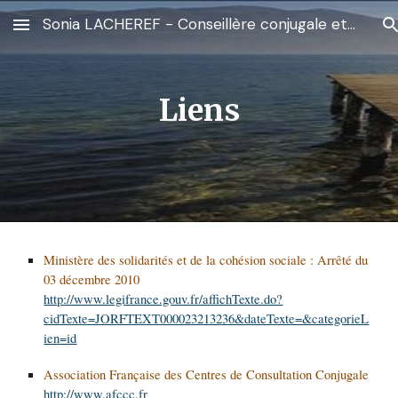
Sonia LACHEREF - Conseillère conjugale et familiale - 85600 St Georges de Montaigu (Vendée)
Skip to main content
Skip to navigation
Liens
Ministère des solidarités et de la cohésion sociale : Arrêté du 
03 décembre 2010
http://www.legifrance.gouv.fr/affichTexte.do?
cidTexte=JORFTEXT000023213236&dateTexte=&categorieL
ien=id
Association Française des Centres de Consultation Conjugale
http://www.afccc.fr